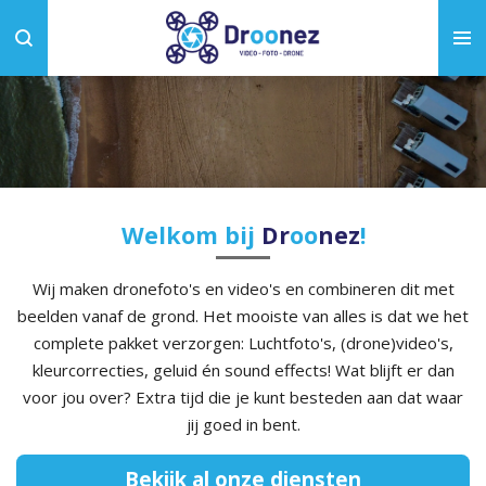
Ga
direct
naar
de
hoofdinhoud
Welkom bij
Dr
oo
nez
!
Wij maken dronefoto's en video's en combineren dit met
beelden vanaf de grond. Het mooiste van alles is dat we het
complete pakket verzorgen: Luchtfoto's, (drone)video's,
kleurcorrecties, geluid én sound effects! Wat blijft er dan
voor jou over? Extra tijd die je kunt besteden aan dat waar
jij goed in bent.
Bekijk al onze diensten