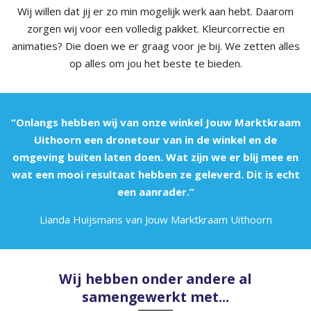
Wij willen dat jij er zo min mogelijk werk aan hebt. Daarom
zorgen wij voor een volledig pakket. Kleurcorrectie en
animaties? Die doen we er graag voor je bij. We zetten alles
op alles om jou het beste te bieden.
“Onlangs hebben wij van onze winkel Jouw Marktkraam
Uithoorn een dronetour van in de winkel en de
omgeving buiten laten doen. Wat zijn we er blij mee en
wat een mooi resultaat hebben ze geleverd. Dit is echt
een aanrader.”
Lianda Huijsmans van Jouw Marktkraam Uithoorn
Wij hebben onder andere al
samengewerkt met...