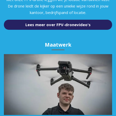
De drone leidt de kijker op een unieke wijze rond in jouw
kantoor, bedrijfspand of locatie.
Lees meer over FPV-dronevideo's
Maatwerk