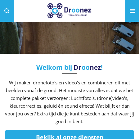
Ga
direct
naar
de
hoofdinhoud
Welkom bij
Dr
oo
nez
!
Wij maken dronefoto's en video's en combineren dit met
beelden vanaf de grond. Het mooiste van alles is dat we het
complete pakket verzorgen: Luchtfoto's, (drone)video's,
kleurcorrecties, geluid én sound effects! Wat blijft er dan
voor jou over? Extra tijd die je kunt besteden aan dat waar jij
goed in bent.
Bekijk al onze diensten