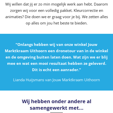
Wij willen dat jij er zo min mogelijk werk aan hebt. Daarom
zorgen wij voor een volledig pakket. Kleurcorrectie en
animaties? Die doen we er graag voor je bij. We zetten alles
op alles om jou het beste te bieden.
“Onlangs hebben wij van onze winkel Jouw
Marktkraam Uithoorn een dronetour van in de winkel
en de omgeving buiten laten doen. Wat zijn we er blij
mee en wat een mooi resultaat hebben ze geleverd.
Dit is echt een aanrader.”
Lianda Huijsmans van Jouw Marktkraam Uithoorn
Wij hebben onder andere al
samengewerkt met...