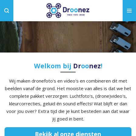
Ga
direct
naar
de
hoofdinhoud
Welkom bij
Dr
oo
nez
!
Wij maken dronefoto's en video's en combineren dit met
beelden vanaf de grond. Het mooiste van alles is dat we het
complete pakket verzorgen: Luchtfoto's, (drone)video's,
kleurcorrecties, geluid én sound effects! Wat blijft er dan
voor jou over? Extra tijd die je kunt besteden aan dat waar
jij goed in bent.
Bekijk al onze diensten