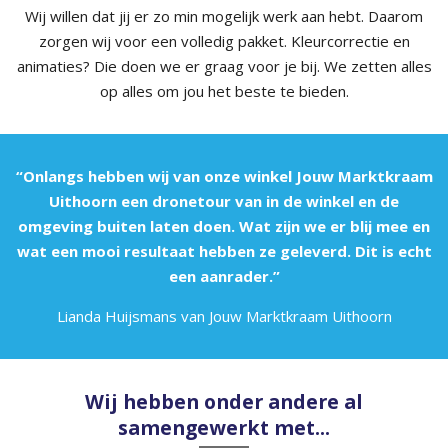
Wij willen dat jij er zo min mogelijk werk aan hebt. Daarom
zorgen wij voor een volledig pakket. Kleurcorrectie en
animaties? Die doen we er graag voor je bij. We zetten alles
op alles om jou het beste te bieden.
“Onlangs hebben wij van onze winkel Jouw Marktkraam
Uithoorn een dronetour van in de winkel en de
omgeving buiten laten doen. Wat zijn we er blij mee en
wat een mooi resultaat hebben ze geleverd. Dit is echt
een aanrader.”
Lianda Huijsmans van Jouw Marktkraam Uithoorn
Wij hebben onder andere al
samengewerkt met...