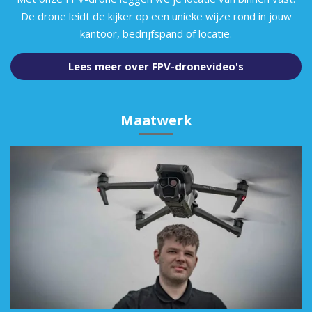
De drone leidt de kijker op een unieke wijze rond in jouw
kantoor, bedrijfspand of locatie.
Lees meer over FPV-dronevideo's
Maatwerk